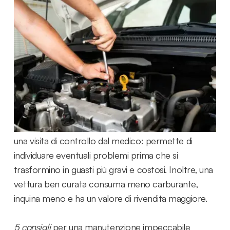
fondamentale ? Ecco 5
consigli da seguire
Perché la
manutenzione
è fondamentale ?
Avere un'auto in perfette condizioni non è solo un
lusso, ma una necessità. Una vettura ben
mantenuta garantisce sicurezza, comfort e dura più
a lungo. La manutenzione regolare dell'auto è come
una visita di controllo dal medico: permette di
individuare eventuali problemi prima che si
trasformino in guasti più gravi e costosi. Inoltre, una
vettura ben curata consuma meno carburante,
inquina meno e ha un valore di rivendita maggiore.
5 consigli
per una manutenzione impeccabile