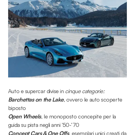
evento leggendario per veri
appassionati
Immaginate un lago ghiacciato, circondato dalle
maestose Alpi svizzere, dove auto d'epoca e
supercar moderne si sfidano in una cornice da
sogno. Questo è THE ICE St. Moritz, un evento
unico che ogni anno attira appassionati da tutto il
mondo.
Auto e supercar divise in
cinque categorie:
Barchettas on the Lake
, ovvero le auto scoperte
biposto
Open Wheels
, le monoposto concepite per la
guida su pista negli anni ’50-’70
Concept Cars & One Offs
, esemplari unici creati da