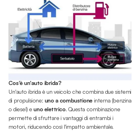
ibride?
Le auto ibride rappresentano una soluzione
innovativa per ridurre le emissioni e il consumo di
carburante. Ma cosa significa esattamente "
ibrida
"?
Se nel precedente
articolo
abbiamo chiarito che
non pagano le strisce blu ora vi diamo maggiori
delucidazioni.
Cos'è un'auto ibrida?
Un'auto ibrida è un veicolo che combina due sistemi
di propulsione:
uno a combustione
interna (benzina
o diesel) e
uno elettrico
. Questa combinazione
permette di sfruttare i vantaggi di entrambi i
motori, riducendo così l'impatto ambientale.