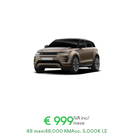
€ 999
IVA inc/
mese
48 mesi
48.000 KM
Acc. 5.000€ I.E