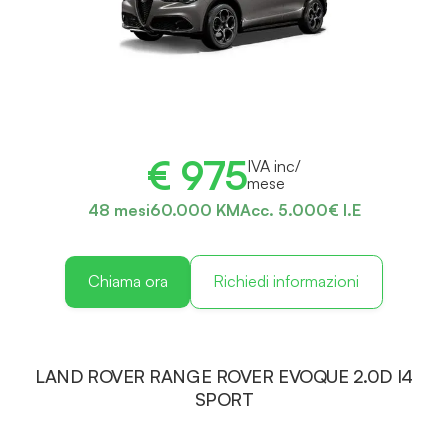
€ 975
IVA inc/
mese
48 mesi
60.000 KM
Acc. 5.000€ I.E
Chiama ora
Richiedi informazioni
LAND ROVER RANGE ROVER EVOQUE 2.0D I4
SPORT