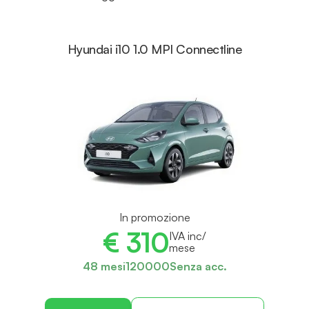
Hyundai i10 1.0 MPI Connectline
In promozione
€ 310
IVA inc/
mese
48 mesi
120000
Senza acc.