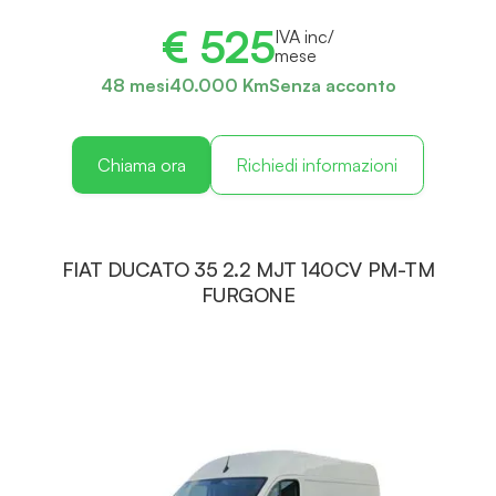
€ 525
IVA inc/
mese
48 mesi
40.000 Km
Senza acconto
Chiama ora
Richiedi informazioni
FIAT DUCATO 35 2.2 MJT 140CV PM-TM
FURGONE