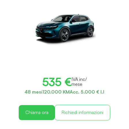
535 €
IVA inc/
mese
48 mesi
120.000 KM
Acc. 5.000 € I.I
Chiama ora
Richiedi informazioni