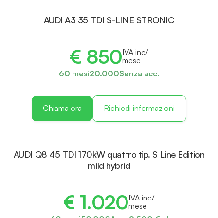
AUDI A3 35 TDI S-LINE STRONIC
€ 850
IVA inc/
mese
60 mesi
20.000
Senza acc.
Chiama ora
Richiedi informazioni
AUDI Q8 45 TDI 170kW quattro tip. S Line Edition
mild hybrid
€ 1.020
IVA inc/
mese