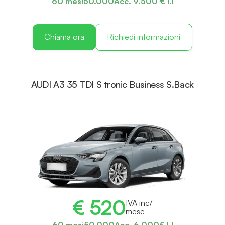
60 mesi
50.000
Acc. 9.500 € I.I
Chiama ora
Richiedi informazioni
AUDI A3 35 TDI S tronic Business S.Back
€ 520
IVA inc/
mese