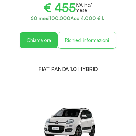
€ 455
IVA inc/
mese
60 mesi
100.000
Acc 4.000 € I.I
Chiama ora
Richiedi informazioni
FIAT PANDA 1.0 HYBRID