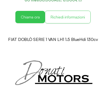
60 mesi
50.000
Acc. 6.000€ I.I
Chiama ora
Richiedi informazioni
FIAT DOBLÒ SERIE 1 VAN LH1 1.5 BlueHdi 130cv