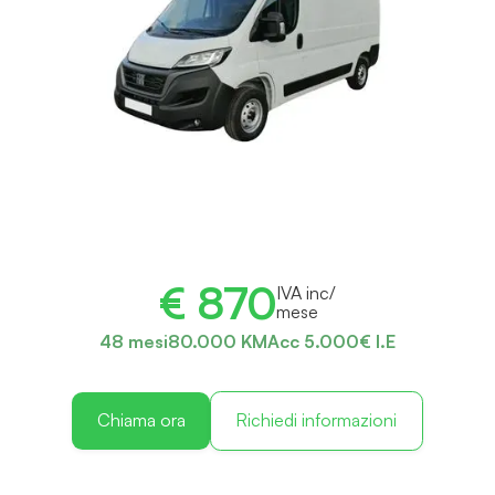
€ 870
IVA inc/
mese
48 mesi
80.000 KM
Acc 5.000€ I.E
Chiama ora
Richiedi informazioni