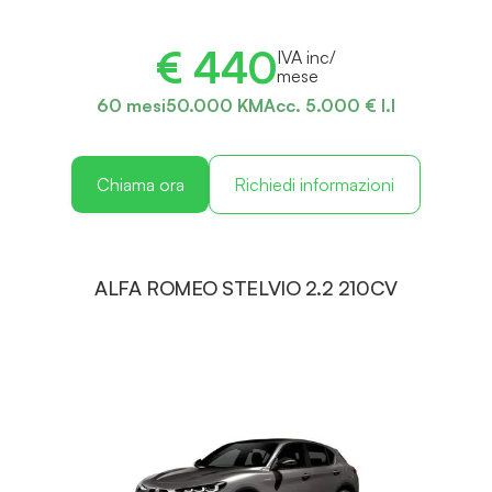
€ 440
IVA inc/
mese
60 mesi
50.000 KM
Acc. 5.000 € I.I
Chiama ora
Richiedi informazioni
ALFA ROMEO STELVIO 2.2 210CV