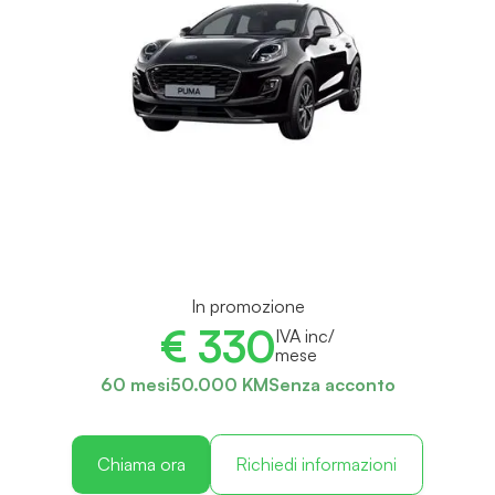
In promozione
€ 330
IVA inc/
mese
60 mesi
50.000 KM
Senza acconto
Chiama ora
Richiedi informazioni