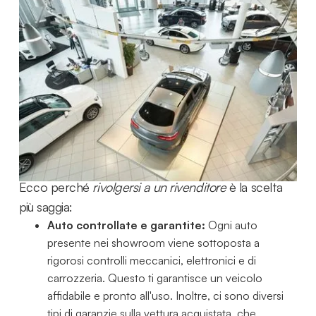
usate?
Stai cercando un'auto usata ma non sai da dove
iniziare? La scelta è ampia: annunci online, privati,
concessionarie... Ma qual è l'opzione migliore per
garantirsi un acquisto sicuro e senza sorprese?
Acquistare un'auto usata da un privato può
sembrare allettante, ma nasconde spesso insidie.
Ecco perché
rivolgersi a un rivenditore
è la scelta
più saggia:
Auto controllate e garantite:
Ogni auto
presente nei showroom viene sottoposta a
rigorosi controlli meccanici, elettronici e di
carrozzeria. Questo ti garantisce un veicolo
affidabile e pronto all'uso. Inoltre, ci sono diversi
tipi di garanzie sulla vettura acquistata, che