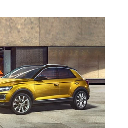
onsegna del veicolo, le
auto KM0
potrebbero
i anche alcuni esempi di valutazione per aiutarti
lizzati. Possono essere state utilizzate per
e".