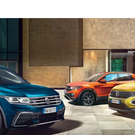
uto KM0
iare o semplicemente non vuoi attendere 8-12 mesi per la c
 esattamente le auto KM0? E quali vantaggi offrono?
egheremo tutto ciò che devi sapere sulle auto KM0, fornendot
enze.
on ( dipende dalla provenienza) dalla concessionaria, mai uti
nel salone, ma non hanno mai avuto un proprietario "ufficial