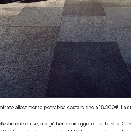
M0 è il prezzo inferiore rispetto al listino di un modello nuovo. I
onaria, ma in genere si aggira intorno al 10-15%.
auto nuove, che spesso richiedono tempi lunghissimi di attesa 
dono della stessa garanzia di un'auto nuova, in quanto non hanno
raticamente nuove, con zero chilometri e in perfette condizion
con un focus su modelli popolari e il potenziale risparmio:
con un prezzo di listino che può variare dai 25.000€ ai 35
ile, potrebbe essere offerta a un prezzo compreso tra i 2
minato allestimento potrebbe costare fino a 18.000€. La
allestimento base, ma già ben equipaggiato per la città. C