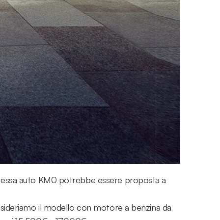
l risparmio può variare a seconda del modello,
per la consegna, le auto KM0 sono generalmente
 mai avuto un proprietario. ( 2 anni garanzia casa
i.
.000€ a seconda dell'allestimento. Una T-Roc
2.000€ e i 31.000€, con un risparmio potenziale
 stessa auto KM0 potrebbe essere proposta a
onsideriamo il modello con motore a benzina da