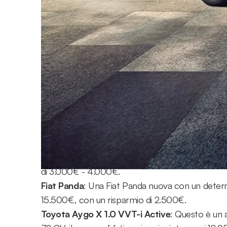
Risparmio:
Il vantaggio principale delle auto K
dell'allestimento e della politica della concessi
Disponibilità immediata:
A differenza delle 
disponibili subito.
Garanzia:
Pur essendo "usate", le auto KM0 go
madre).
Condizioni pari al nuovo:
Le auto KM0 sono p
Ecco alcuni esempi di valutazione per auto KM0, 
Volkswagen T-Roc
: Un SUV molto apprezzato, 
KM0, con pochi chilometri e un allestimento sim
di 3.000€ - 4.000€.
Fiat Panda
: Una Fiat Panda nuova con un deter
15.500€, con un risparmio di 2.500€.
Toyota Aygo X 1.0 VVT-i Active
: Questo è un 