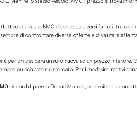
8.950€. Mentre lo stesso veicolo, KM0 il prezzo si trova into
ttivo di un'auto KM0 dipende da diversi fattori, tra cui il mo
io sempre di confrontare diverse offerte e di valutare atten
per chi desidera un'auto nuova ad un prezzo inferiore. Graz
empre più richieste sul mercato. Per i medesimi motivi sono, 
KM0
disponibili presso Donati Motors, non esitare a contatta