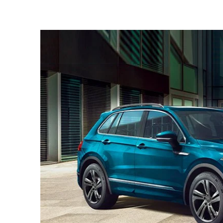
Scopri i vantaggi delle a
Scopri i vantaggi delle auto KM0
Se stai cercando un'auto nuova, ma vuoi risparm
essere la soluzione ideale per te. Ma cosa sono
In questo articolo di Donati Motors Tips, ti spi
a capire se questa opzione è adatta alle tue esig
Cosa sono le auto KM0?
Le auto KM0 sono veicoli nuovi, immatricolati o n
brevissimi spostamenti interni o per esposizione 
Vantaggi delle auto KM0