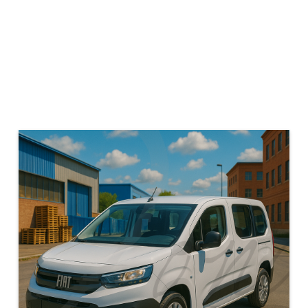
Mostra galleria
Auto KM0
Fiat Doblo' 1500 BLUEHDI
COMBI MAXI 130 CV
AUTOMATICO
€ 31.500
PROMO finanziamento
€ 31.700
Prezzo di listino