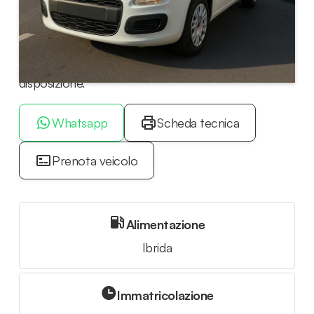
Richiedi informazioni su questa auto scrivendoci su
WhatsApp o chiamando il nostro consulente
dedicato con i tasti qui sotto. Siamo a tua
disposizione.
Whatsapp
Scheda tecnica
Prenota veicolo
Alimentazione
Ibrida
Immatricolazione