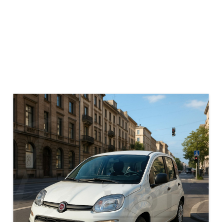
Mostra galleria
Auto KM0
Fiat Panda 1000 Hybrid 70
CV PACK CITY
€ 14.990
PROMO finanziamento
€ 15.990
Prezzo di listino